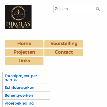
Home
Voorstelling
Projecten
Contact
Links
Totaalproject per
ruimte
Schilderwerken
Behangwerken
Vloerbekleding