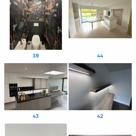
39
44
43
42