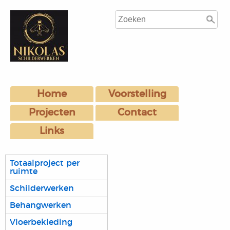
Home
Voorstelling
Projecten
Contact
Links
Totaalproject per
ruimte
Schilderwerken
Behangwerken
Vloerbekleding