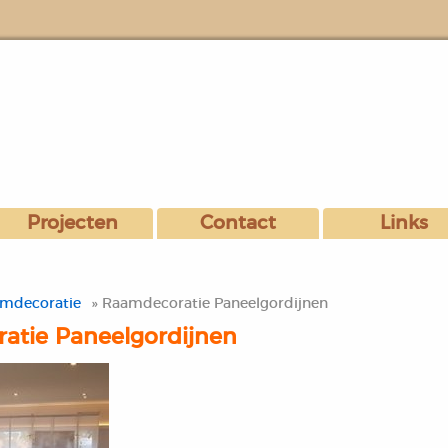
Projecten
Contact
Links
mdecoratie
» Raamdecoratie Paneelgordijnen
atie Paneelgordijnen